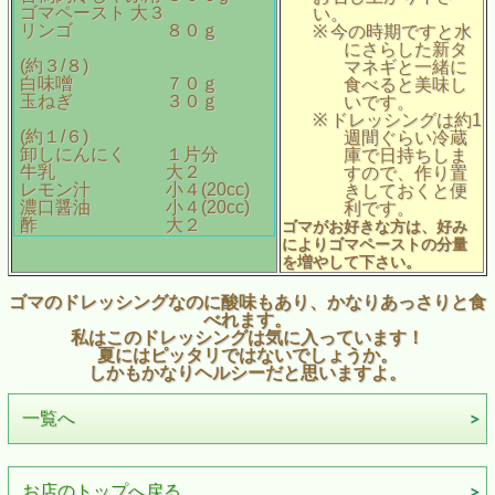
ゴマペースト
大３
い。
リンゴ ８０ｇ
※
今の時期ですと水
にさらした新タ
(
約３
/
８
)
マネギと一緒に
白味噌 ７０ｇ
食べると美味し
玉ねぎ ３０ｇ
いです。
※
ドレッシングは約
1
(
約
１
/
６
)
週間ぐらい冷蔵
卸しにんにく １片分
庫で日持ちしま
牛乳 大２
すので、作り置
レモン汁 小４
(20cc)
きしておくと便
濃口醤油 小４
(20cc)
利です。
酢 大２
ゴマがお好きな方は、好み
によりゴマペーストの分量
を増やして下さい。
ゴマのドレッシングなのに酸味もあり、かなりあっさりと食
べれます。
私はこのドレッシングは気に入っています！
夏にはピッタリではないでしょうか。
しかもかなりヘルシーだと思いますよ。
一覧へ
お店のトップへ戻る