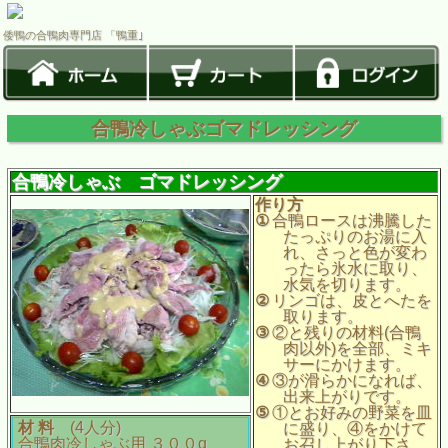
倭鴨の合鴨肉専門店 「鴨重｣
合鴨冷しゃぶゴマドレッシング
合鴨冷しゃぶ ゴマドレッシング
作り方
①
合鴨ロースは沸騰した
たっぷりのお湯に入
れ、さっと色が変わ
ったら氷水に取り、
水気を切ります。
②
リンゴは、皮とへたを
取ります。
③
②と残りの材料
(
合鴨
肉以外
)
を全部、ミキ
サーにかけます。
④
③が滑らかになれば、
出来上がりです。
⑤
①とお好みの野菜を皿
材
料
(4
人分
)
に盛り、④をかけて
合鴨肉冷しゃぶ用
３００
g
お召し上がり下さ