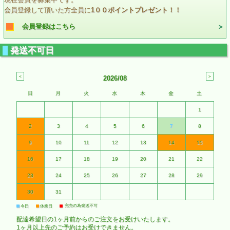
会員登録して頂いた方全員に
1００ポイントプレゼント！！
会員登録はこちら
発送不可日
2026/08
日
月
火
水
木
金
土
1
2
3
4
5
6
7
8
9
10
11
12
13
14
15
16
17
18
19
20
21
22
23
24
25
26
27
28
29
30
31
■
■
■
完売の為発送不可
今日
休業日
配達希望日の1ヶ月前からのご注文をお受けいたします。
1ヶ月以上先のご予約はお受けできません。