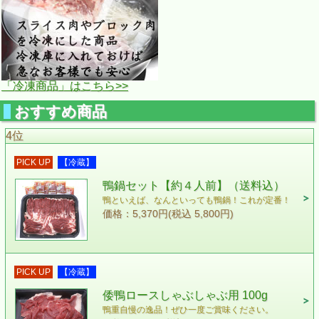
「冷凍商品」はこちら>>
おすすめ商品
4位
PICK UP
【冷蔵】
鴨鍋セット【約４人前】（送料込）
鴨といえば、なんといっても鴨鍋！これが定番！
価格：5,370円(税込 5,800円)
PICK UP
【冷蔵】
倭鴨ロースしゃぶしゃぶ用 100g
鴨重自慢の逸品！ぜひ一度ご賞味ください。