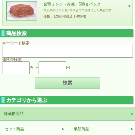
合鴨ミンチ（冷凍）500ｇパック
大人気のミンチを5００ｇづつ冷凍にした商品です。
価格：1,296円(税込 1,400円)
商品検索
キーワード検索
価格帯検索
円 ～
円
カテゴリから選ぶ
冷蔵便商品
セット商品
単品商品