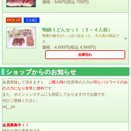
価格：648円(税込 700円)
PICK UP
【冷蔵】
鴨鍋うどんセット（３～４人前）
鴨重の魅力がいっぱい詰まった、大人気の商品で
す。
価格：4,600円(税込 4,968円)
在庫切れ
ショップからのお知らせ
会員登録して頂きますと、
ご購入時
の住所等の入力が
IDとパスワードのみ
の入力になり非常に便利
です。
また、ポイントシステムにも対応しておりますのでお徳です。
ぜひご登録ください。
m(__)m
会員募集中！！
現在会員を募集中です。