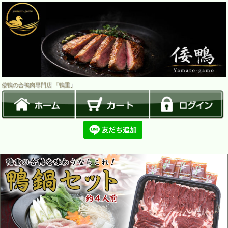
倭鴨の合鴨肉専門店 「鴨重｣