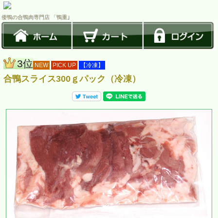
倭鴨の合鴨肉専門店 「鴨重｣
3位
NEW
PICK UP
【冷凍】
合鴨スライス300ｇパック（冷凍）