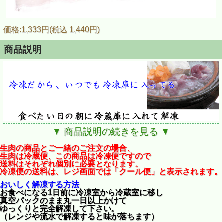
価格:1,333円(税込 1,440円)
商品説明
▼ 商品説明の続きを見る ▼
生肉の商品とご一緒のご注文の場合、
生肉は冷蔵便、この商品は冷凍便ですので
送料はそれぞれ個別に必要となります。
冷凍便の送料は、レジ画面では「クール便」と表示されます。
食べたい時にすぐ解凍。
鴨鍋に最適の商品です。
おいしく解凍する方法
お食べになる1日前に冷凍室から冷蔵室に移し
合鴨ローススライスを約150ｇと合鴨モモ肉150ｇを一緒に真空パックして
真空パックのまま
丸一日以上かけて
急速冷凍した商品です。
ゆっくりと完全解凍して下さい。
300ｇ入で非常に解凍しやすく、食べたい日の朝に冷蔵庫に入れて解凍で
（レンジや流水で解凍すると味が落ちます）